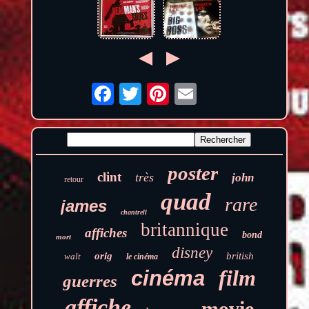
poster
clint
très
john
retour
quad
rare
james
chantrell
britannique
affiches
bond
mort
disney
orig
british
walt
le cinéma
film
cinéma
guerres
affiche
movie