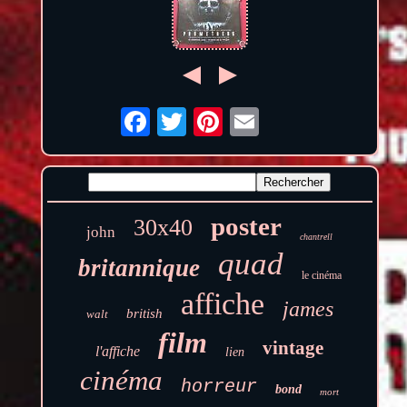
poster
30x40
john
chantrell
quad
britannique
le cinéma
affiche
james
british
walt
film
vintage
l'affiche
lien
cinéma
horreur
bond
mort