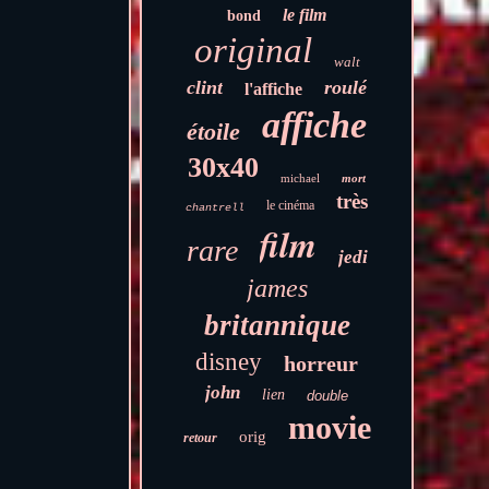
le film
bond
original
walt
clint
roulé
l'affiche
affiche
étoile
30x40
michael
mort
très
le cinéma
chantrell
film
rare
jedi
james
britannique
disney
horreur
john
lien
double
movie
orig
retour