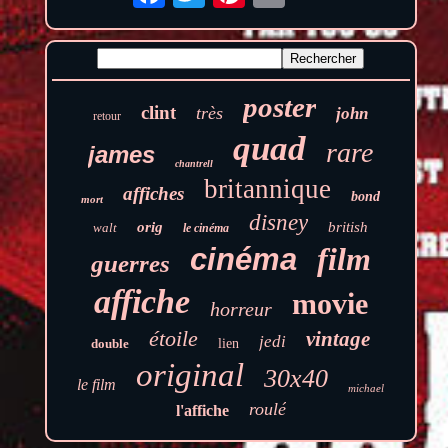
poster
clint
très
john
retour
quad
rare
james
chantrell
britannique
affiches
bond
mort
disney
orig
british
walt
le cinéma
film
cinéma
guerres
affiche
movie
horreur
étoile
vintage
jedi
double
lien
original
30x40
le film
michael
roulé
l'affiche