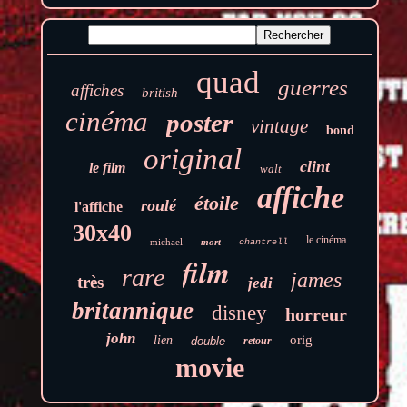
quad
guerres
affiches
british
cinéma
poster
vintage
bond
original
clint
le film
walt
affiche
étoile
roulé
l'affiche
30x40
le cinéma
michael
mort
chantrell
film
rare
james
très
jedi
britannique
disney
horreur
john
orig
lien
double
retour
movie