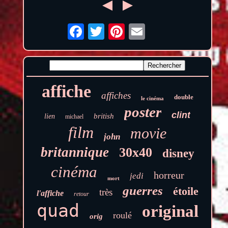
affiche
affiches
double
le cinéma
poster
clint
british
lien
michael
film
movie
john
britannique
30x40
disney
cinéma
horreur
jedi
mort
guerres
étoile
très
l'affiche
retour
quad
original
roulé
orig