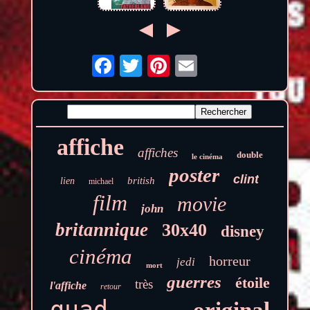
affiche
affiches
double
le cinéma
poster
clint
british
lien
michael
film
movie
john
britannique
30x40
disney
cinéma
horreur
jedi
mort
guerres
étoile
très
l'affiche
retour
quad