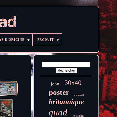
YS D'ORIGINE
PRODUIT
30x40
john
poster
chantrell
britannique
quad
le cinéma