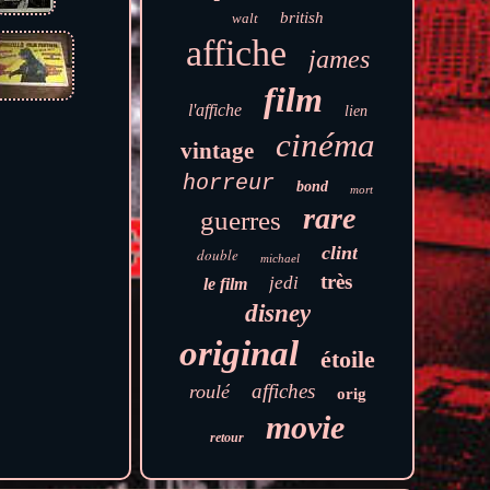
british
walt
affiche
james
film
l'affiche
lien
cinéma
vintage
horreur
bond
mort
rare
guerres
clint
double
michael
très
jedi
le film
disney
original
étoile
affiches
roulé
orig
movie
retour