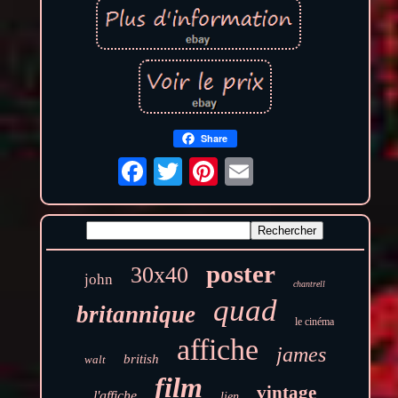
Share
poster
30x40
john
chantrell
quad
britannique
le cinéma
affiche
james
british
walt
film
vintage
l'affiche
lien