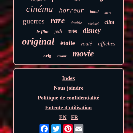
cinéma
horreur
bond
mort
rare
guerres
clint
double
michael
disney
très
jedi
le film
original
étoile
affiches
roulé
movie
orig
retour
Index
Nous joindre
Politique de confidentialité
Entente d'utilisation
EN
FR
Pinterest