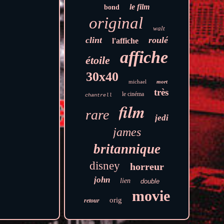
le film
bond
original
walt
clint
roulé
l'affiche
affiche
étoile
30x40
michael
mort
très
le cinéma
chantrell
film
rare
jedi
james
britannique
disney
horreur
john
lien
double
movie
orig
retour