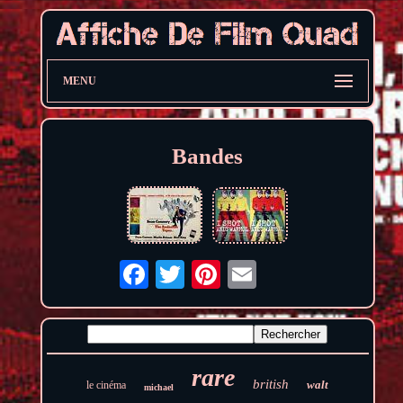
MENU
Bandes
rare
british
walt
le cinéma
michael