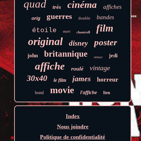
quad
cinéma
affiches
très
guerres
bandes
orig
double
film
étoile
mort
chantrell
original
poster
disney
britannique
john
jedi
retour
affiche
vintage
roulé
30x40
james
horreur
le film
movie
l'affiche
bond
lien
Index
Nous joindre
Politique de confidentialité