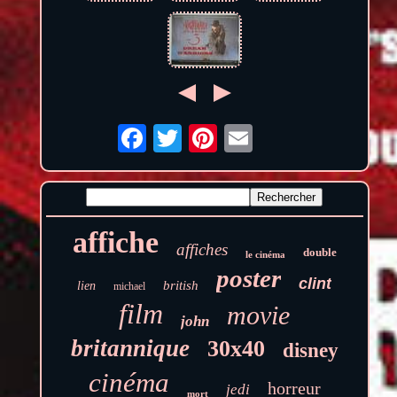
affiche
affiches
double
le cinéma
poster
clint
british
lien
michael
film
movie
john
britannique
30x40
disney
cinéma
horreur
jedi
mort