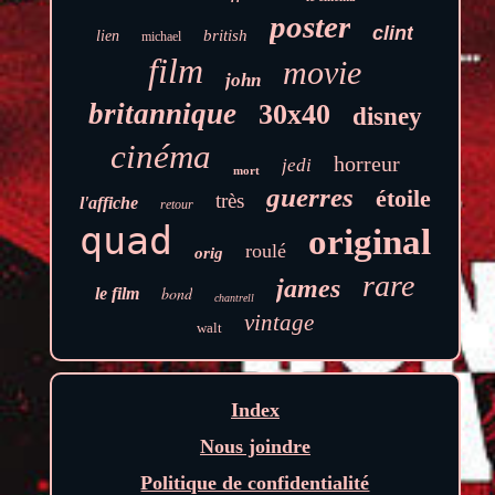
poster
clint
british
lien
michael
film
movie
john
britannique
30x40
disney
cinéma
horreur
jedi
mort
guerres
étoile
très
l'affiche
retour
quad
original
roulé
orig
rare
james
bond
le film
chantrell
vintage
walt
Index
Nous joindre
Politique de confidentialité