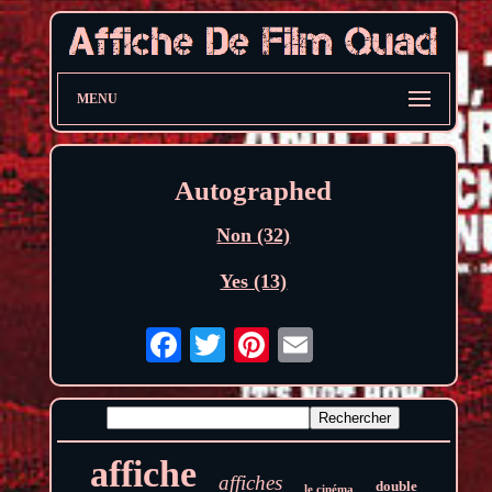
MENU
Autographed
Non (32)
Yes (13)
affiche
affiches
double
le cinéma