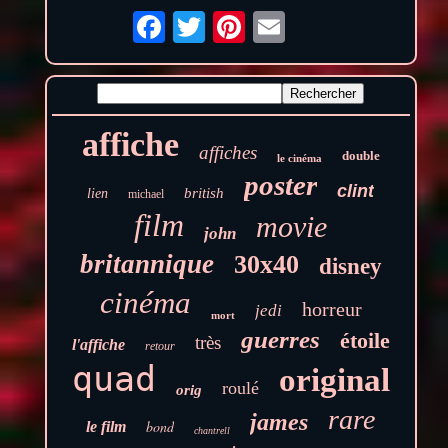
affiche
affiches
double
le cinéma
poster
clint
british
lien
michael
film
movie
john
britannique
30x40
disney
cinéma
horreur
jedi
mort
guerres
étoile
très
l'affiche
retour
quad
original
roulé
orig
rare
james
bond
le film
chantrell