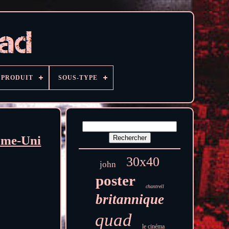
PRODUIT
SOUS-TYPE
aume-Uni
30x40
john
poster
chantrell
britannique
quad
le cinéma