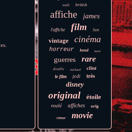
british
walt
affiche
james
film
l'affiche
lien
cinéma
vintage
ces.
horreur
bond
mort
rare
guerres
clint
double
michael
très
jedi
le film
disney
original
étoile
affiches
roulé
orig
movie
retour