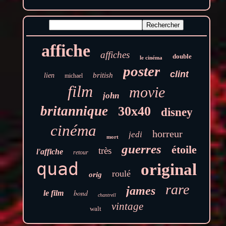
affiche
affiches
double
le cinéma
poster
clint
british
lien
michael
film
movie
john
britannique
30x40
disney
cinéma
horreur
jedi
mort
guerres
étoile
très
l'affiche
retour
quad
original
roulé
orig
rare
james
bond
le film
chantrell
vintage
walt