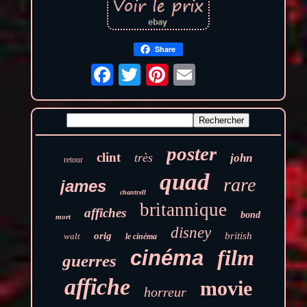
Share
poster
clint
très
john
retour
quad
rare
james
chantrell
britannique
affiches
bond
mort
disney
orig
british
walt
le cinéma
film
cinéma
guerres
affiche
movie
horreur