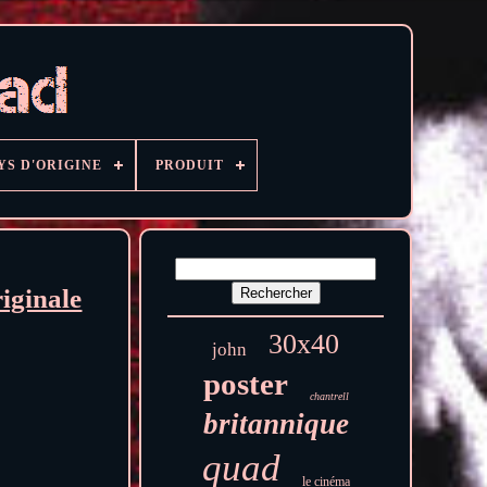
YS D'ORIGINE
PRODUIT
iginale
30x40
john
poster
chantrell
britannique
quad
le cinéma