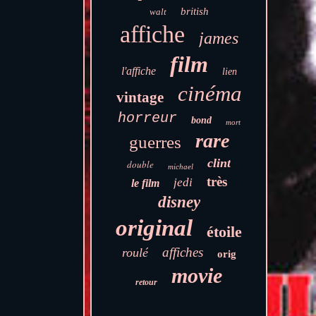
british
walt
affiche
james
film
l'affiche
lien
cinéma
vintage
horreur
bond
mort
rare
guerres
clint
double
michael
très
jedi
le film
disney
original
étoile
affiches
roulé
orig
movie
retour