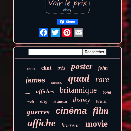
Share
poster
clint
très
john
retour
quad
rare
james
chantrell
britannique
affiches
bond
mort
disney
orig
british
walt
le cinéma
film
cinéma
guerres
affiche
movie
horreur