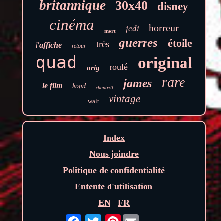
britannique
30x40
disney
cinéma
horreur
jedi
mort
guerres
étoile
très
l'affiche
retour
quad
original
roulé
orig
rare
james
bond
le film
chantrell
vintage
walt
Index
Nous joindre
Politique de confidentialité
Entente d'utilisation
EN
FR
Pinterest