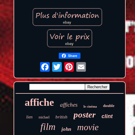
Share
affiche
affiches
double
le cinéma
poster
clint
british
lien
michael
film
movie
john