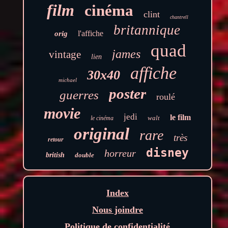
film
cinéma
clint
chantrell
britannique
l'affiche
orig
quad
james
vintage
lien
affiche
30x40
michael
poster
guerres
roulé
movie
jedi
le film
walt
le cinéma
original
rare
très
retour
disney
horreur
british
double
Index
Nous joindre
Politique de confidentialité