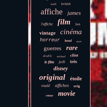
british
walt
affiche
james
film
l'affiche
lien
cinéma
vintage
horreur
bond
mort
rare
guerres
clint
double
michael
très
jedi
le film
disney
original
étoile
affiches
roulé
orig
movie
retour