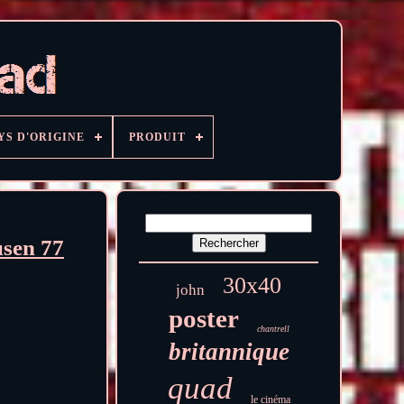
YS D'ORIGINE
PRODUIT
sen 77
30x40
john
poster
chantrell
britannique
quad
le cinéma