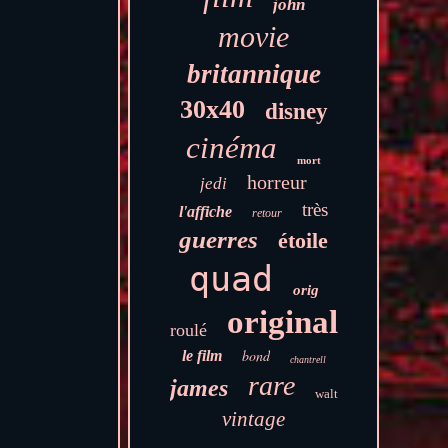
john
movie
britannique
30x40
disney
cinéma
mort
horreur
jedi
très
l'affiche
retour
guerres
étoile
quad
orig
original
roulé
bond
le film
chantrell
rare
james
walt
vintage