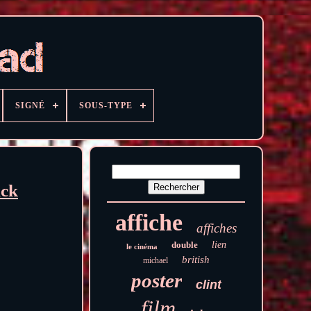
SIGNÉ
SOUS-TYPE
ick
affiche
affiches
double
lien
le cinéma
british
michael
poster
clint
film