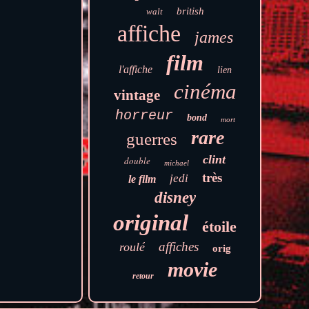
british
walt
affiche
james
film
l'affiche
lien
cinéma
vintage
horreur
bond
mort
rare
guerres
clint
double
michael
très
jedi
le film
disney
original
étoile
affiches
roulé
orig
movie
retour