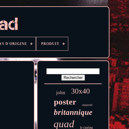
YS D'ORIGINE
PRODUIT
30x40
john
poster
chantrell
britannique
quad
le cinéma