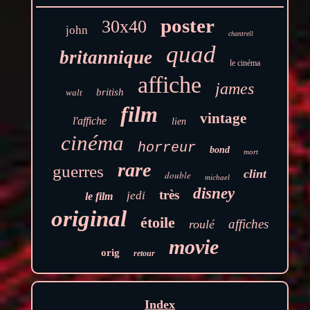
poster
30x40
john
chantrell
quad
britannique
le cinéma
affiche
james
british
walt
film
vintage
l'affiche
lien
cinéma
horreur
bond
mort
rare
guerres
clint
double
michael
disney
très
jedi
le film
original
étoile
affiches
roulé
movie
orig
retour
Index