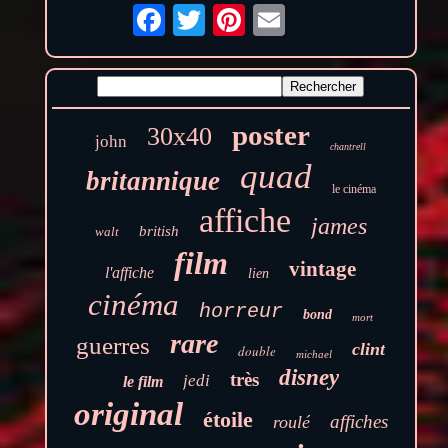
poster
30x40
john
chantrell
quad
britannique
le cinéma
affiche
james
british
walt
film
vintage
l'affiche
lien
cinéma
horreur
bond
mort
rare
guerres
clint
double
michael
disney
très
jedi
le film
original
étoile
affiches
roulé