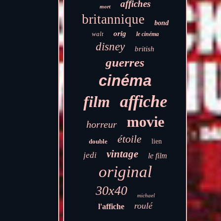
affiches
mort
britannique
bond
orig
walt
le cinéma
disney
british
guerres
cinéma
affiche
film
movie
horreur
étoile
double
lien
vintage
jedi
le film
original
30x40
michael
roulé
l'affiche