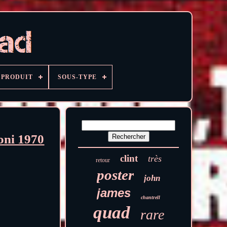
PRODUIT
SOUS-TYPE
oni 1970
clint
très
retour
poster
john
james
chantrell
quad
rare