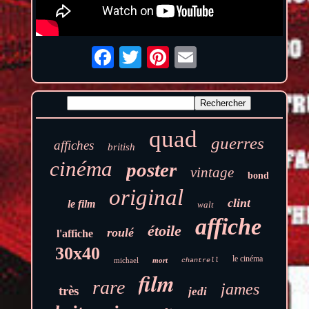
quad
guerres
affiches
british
cinéma
poster
vintage
bond
original
clint
le film
walt
affiche
étoile
roulé
l'affiche
30x40
le cinéma
michael
mort
chantrell
film
rare
james
très
jedi