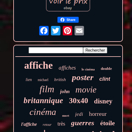
Share
affiche
affiches
double
le cinéma
poster
clint
british
lien
michael
film
movie
john
britannique
30x40
disney
cinéma
horreur
jedi
mort
guerres
étoile
très
l'affiche
retour