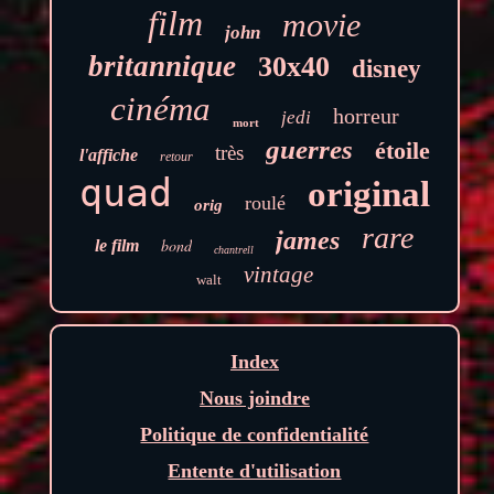
film
movie
john
britannique
30x40
disney
cinéma
horreur
jedi
mort
guerres
étoile
très
l'affiche
retour
quad
original
roulé
orig
rare
james
bond
le film
chantrell
vintage
walt
Index
Nous joindre
Politique de confidentialité
Entente d'utilisation