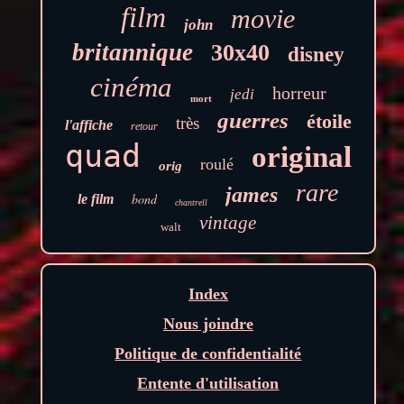
film
movie
john
britannique
30x40
disney
cinéma
horreur
jedi
mort
guerres
étoile
très
l'affiche
retour
quad
original
roulé
orig
rare
james
bond
le film
chantrell
vintage
walt
Index
Nous joindre
Politique de confidentialité
Entente d'utilisation