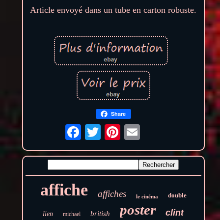
Article envoyé dans un tube en carton robuste.
Share
affiche
affiches
double
le cinéma
poster
clint
british
lien
michael