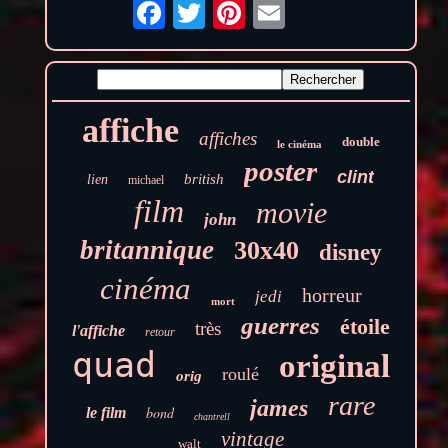
affiche
affiches
double
le cinéma
poster
clint
british
lien
michael
film
movie
john
britannique
30x40
disney
cinéma
horreur
jedi
mort
guerres
étoile
très
l'affiche
retour
quad
original
roulé
orig
rare
james
bond
le film
chantrell
vintage
walt