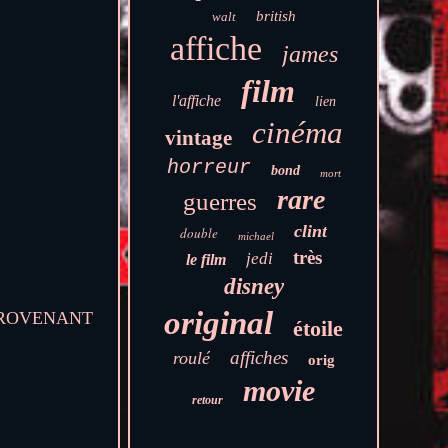
british
walt
affiche
james
film
l'affiche
lien
cinéma
vintage
horreur
bond
mort
rare
guerres
clint
double
michael
très
jedi
le film
disney
original
. PROVENANT
étoile
affiches
roulé
orig
movie
retour