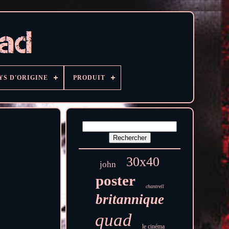
YS D'ORIGINE
PRODUIT
30x40
john
poster
chantrell
britannique
quad
le cinéma