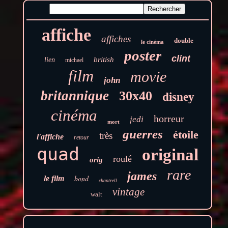
affiche
affiches
double
le cinéma
poster
clint
british
lien
michael
film
movie
john
britannique
30x40
disney
cinéma
horreur
jedi
mort
guerres
étoile
très
l'affiche
retour
quad
original
roulé
orig
rare
james
bond
le film
chantrell
vintage
walt