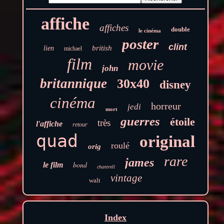
affiche
affiches
double
le cinéma
poster
clint
british
lien
michael
film
movie
john
britannique
30x40
disney
cinéma
horreur
jedi
mort
guerres
étoile
très
l'affiche
retour
quad
original
roulé
orig
rare
james
bond
le film
chantrell
vintage
walt
Index