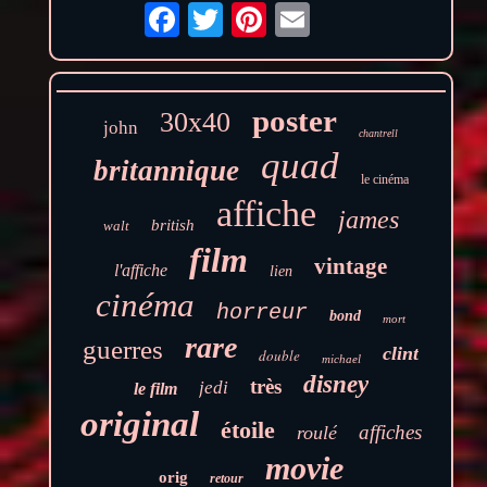
poster
30x40
john
chantrell
quad
britannique
le cinéma
affiche
james
british
walt
film
vintage
l'affiche
lien
cinéma
horreur
bond
mort
rare
guerres
clint
double
michael
disney
très
jedi
le film
original
étoile
affiches
roulé
movie
orig
retour