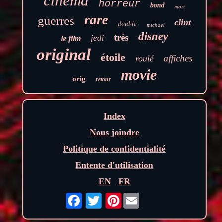
cinéma
horreur
bond
mort
rare
guerres
clint
double
michael
disney
très
jedi
le film
original
étoile
affiches
roulé
movie
orig
retour
Index
Nous joindre
Politique de confidentialité
Entente d'utilisation
EN
FR
Pinterest