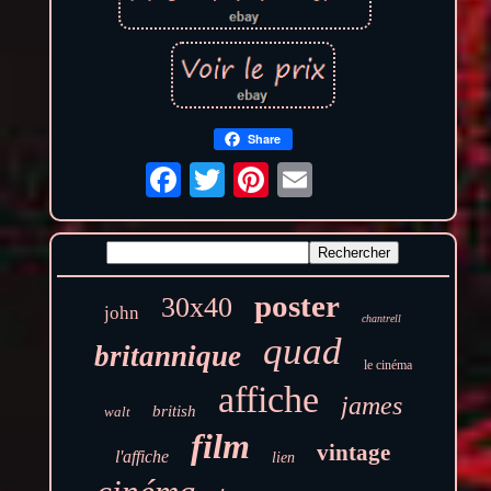
Share
poster
30x40
john
chantrell
quad
britannique
le cinéma
affiche
james
british
walt
film
vintage
l'affiche
lien