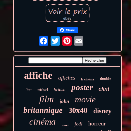
Share
affiche
affiches
double
le cinéma
poster
clint
british
lien
michael
film
movie
john
britannique
30x40
disney
cinéma
horreur
jedi
mort