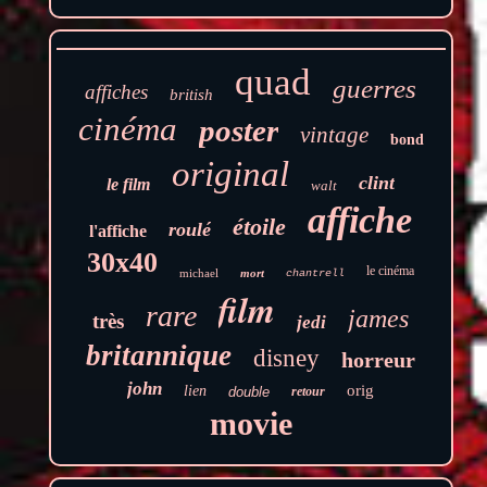
quad
guerres
affiches
british
cinéma
poster
vintage
bond
original
clint
le film
walt
affiche
étoile
roulé
l'affiche
30x40
le cinéma
michael
mort
chantrell
film
rare
james
très
jedi
britannique
disney
horreur
john
orig
lien
double
retour
movie