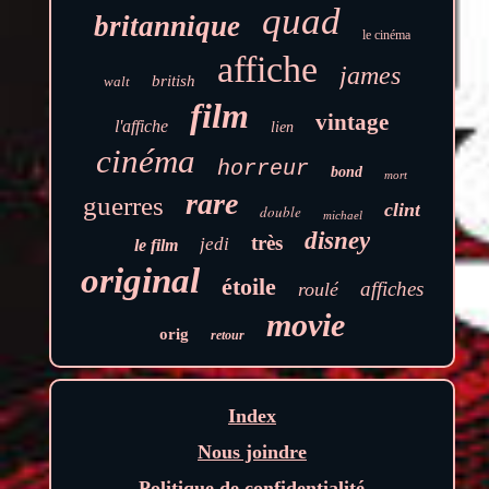
quad
britannique
le cinéma
affiche
james
british
walt
film
vintage
l'affiche
lien
cinéma
horreur
bond
mort
rare
guerres
clint
double
michael
disney
très
jedi
le film
original
étoile
affiches
roulé
movie
orig
retour
Index
Nous joindre
Politique de confidentialité