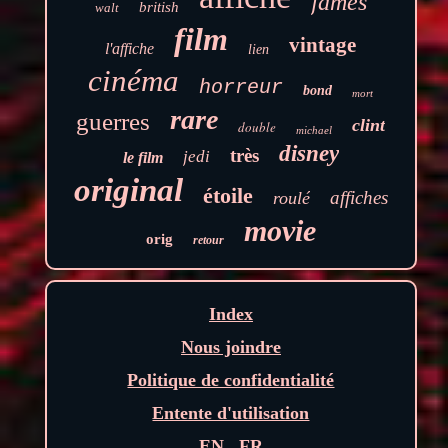
james
british
walt
film
vintage
l'affiche
lien
cinéma
horreur
bond
mort
rare
guerres
clint
double
michael
disney
très
jedi
le film
original
étoile
affiches
roulé
movie
orig
retour
Index
Nous joindre
Politique de confidentialité
Entente d'utilisation
EN
FR