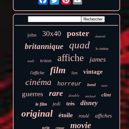
poster
30x40
john
chantrell
quad
britannique
le cinéma
affiche
james
british
walt
film
vintage
l'affiche
lien
cinéma
horreur
bond
mort
rare
guerres
clint
double
michael
disney
très
jedi
le film
original
étoile
affiches
roulé
movie
orig
retour