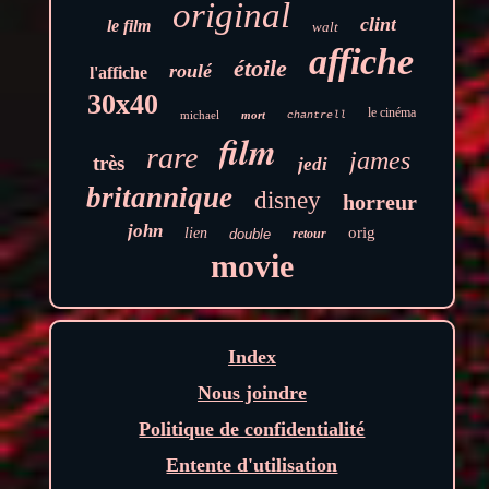
original
clint
le film
walt
affiche
étoile
roulé
l'affiche
30x40
le cinéma
michael
mort
chantrell
film
rare
james
très
jedi
britannique
disney
horreur
john
orig
lien
double
retour
movie
Index
Nous joindre
Politique de confidentialité
Entente d'utilisation