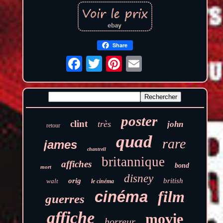
Share
poster
clint
très
john
retour
quad
rare
james
chantrell
britannique
affiches
bond
mort
disney
orig
british
walt
le cinéma
film
cinéma
guerres
affiche
movie
horreur