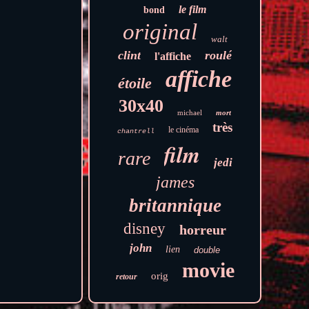
le film
bond
original
walt
clint
roulé
l'affiche
affiche
étoile
30x40
michael
mort
très
le cinéma
chantrell
film
rare
jedi
james
britannique
disney
horreur
john
lien
double
movie
orig
retour