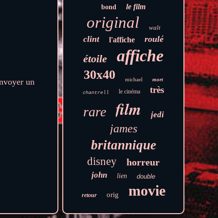
le film
bond
original
walt
clint
roulé
l'affiche
affiche
étoile
30x40
michael
mort
nvoyer un
très
le cinéma
chantrell
film
rare
jedi
james
britannique
disney
horreur
john
lien
double
movie
orig
retour