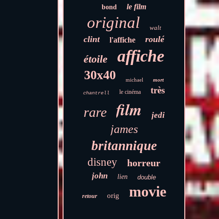
le film
bond
original
walt
clint
roulé
l'affiche
affiche
étoile
30x40
michael
mort
très
le cinéma
chantrell
film
rare
jedi
james
britannique
disney
horreur
john
lien
double
movie
orig
retour