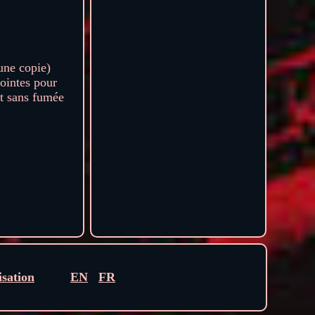
une copie)
jointes pour
nt sans fumée
isation
EN
FR