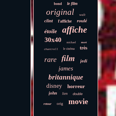
le film
bond
original
walt
clint
roulé
l'affiche
affiche
étoile
30x40
michael
mort
très
le cinéma
chantrell
film
rare
jedi
james
britannique
disney
horreur
john
lien
double
movie
orig
retour