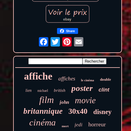
Share
affiche
affiches
double
le cinéma
poster
clint
british
lien
michael
film
movie
john
britannique
30x40
disney
cinéma
horreur
jedi
mort