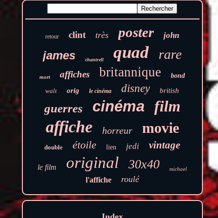
poster
clint
très
john
retour
quad
rare
james
chantrell
britannique
affiches
bond
mort
disney
orig
british
walt
le cinéma
film
cinéma
guerres
affiche
movie
horreur
étoile
vintage
jedi
double
lien
original
30x40
le film
michael
roulé
l'affiche
Index